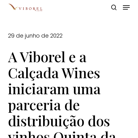
Skip
Menu
to
pesquis
Close
main
Menu
content
29 de junho de 2022
A Viborel e a
Calçada Wines
iniciaram uma
parceria de
distribuição dos
vinhos Quinta da