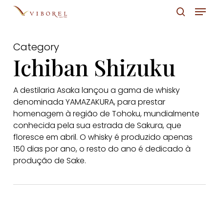
Skip
Menu
to
pesquis
Close
main
Menu
Category
content
Ichiban Shizuku
A destilaria Asaka lançou a gama de whisky
denominada YAMAZAKURA, para prestar
homenagem à região de Tohoku, mundialmente
conhecida pela sua estrada de Sakura, que
floresce em abril. O whisky é produzido apenas
150 dias por ano, o resto do ano é dedicado à
produção de Sake.