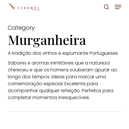
Skip
Menu
to
pesquis
Close
main
Menu
Category
content
Murganheira
A tradição dos vinhos e espumante Portugueses.
Sabores e aromas inimitáveis que a natureza
ofereceu e que os homens souberam apurar ao
longo dos tempos. Ideias para marcar uma
comemoração especial. Excelente para
acompanhar qualquer refeição. Perfeitos para
completar momentos inesquecíveis.