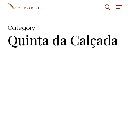
Skip
Menu
to
pesquis
Close
main
Menu
Category
content
Quinta da Calçada