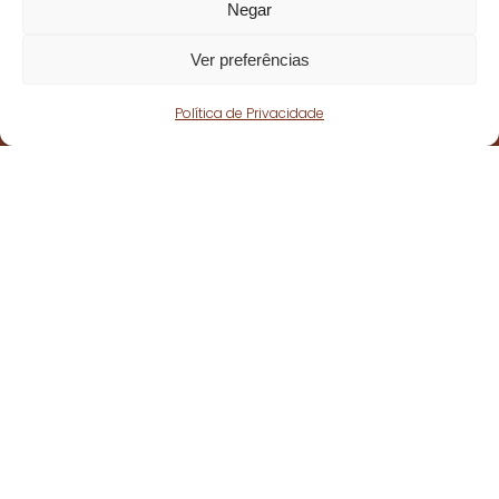
Negar
Ver preferências
Política de Privacidade
Fique atento!
Subscreva a nossa
newsletter
e fique a par
de todas as nossas novidades.