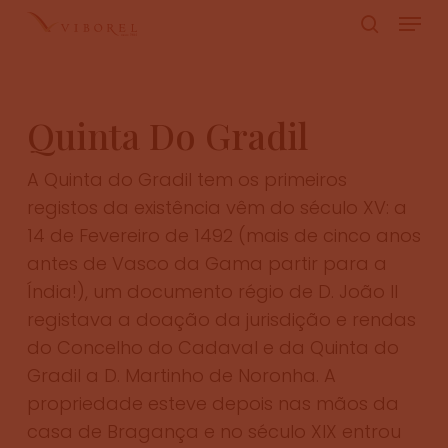
Skip
Menu
to
pesquis
Close
main
Menu
content
Quinta Do Gradil
A Quinta do Gradil tem os primeiros
registos da existência vêm do século XV: a
14 de Fevereiro de 1492 (mais de cinco anos
antes de Vasco da Gama partir para a
Índia!), um documento régio de D. João II
registava a doação da jurisdição e rendas
do Concelho do Cadaval e da Quinta do
Gradil a D. Martinho de Noronha. A
propriedade esteve depois nas mãos da
casa de Bragança e no século XIX entrou