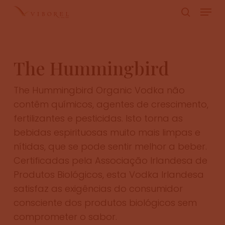
Skip
Menu
to
pesquis
Close
main
Menu
content
The Hummingbird
The Hummingbird Organic Vodka não
contêm químicos, agentes de crescimento,
fertilizantes e pesticidas. Isto torna as
bebidas espirituosas muito mais limpas e
nítidas, que se pode sentir melhor a beber.
Certificadas pela Associação Irlandesa de
Produtos Biológicos, esta Vodka Irlandesa
satisfaz as exigências do consumidor
consciente dos produtos biológicos sem
comprometer o sabor.