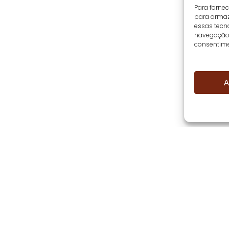
Para forne
para armaz
essas tecn
navegação o
consentime
A