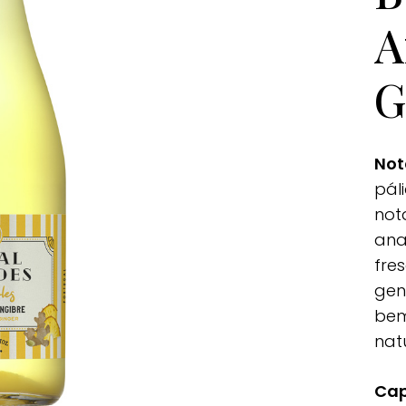
A
G
Not
pál
not
ana
fre
gen
bem
nat
Cap