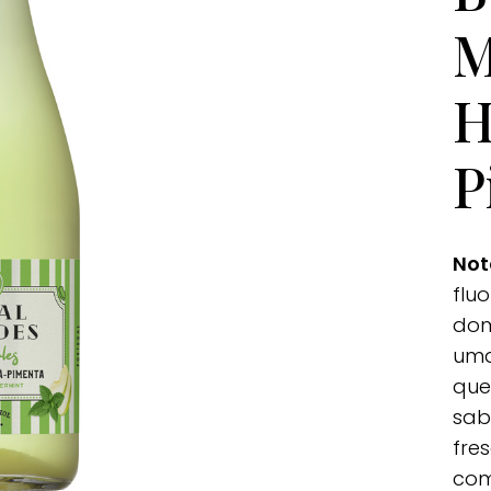
M
H
P
Not
flu
dom
uma
que
sab
fre
com