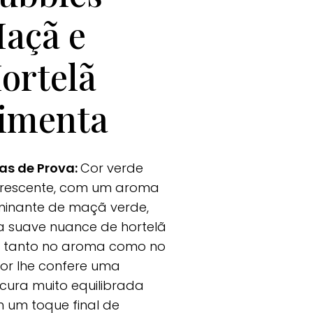
açã e
ortelã
imenta
as de Prova:
Cor verde
orescente, com um aroma
inante de maçã verde,
 suave nuance de hortelã
 tanto no aroma como no
or lhe confere uma
scura muito equilibrada
 um toque final de