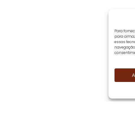
Para forne
para armaz
essas tecn
navegação o
consentime
A