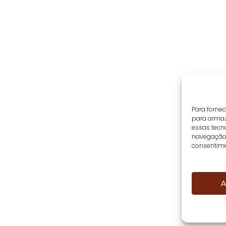
Para forne
para armaz
essas tecn
navegação o
consentime
A