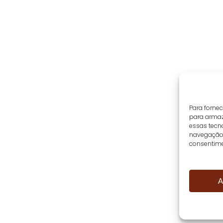
Para forne
para armaz
essas tecn
navegação o
consentime
A