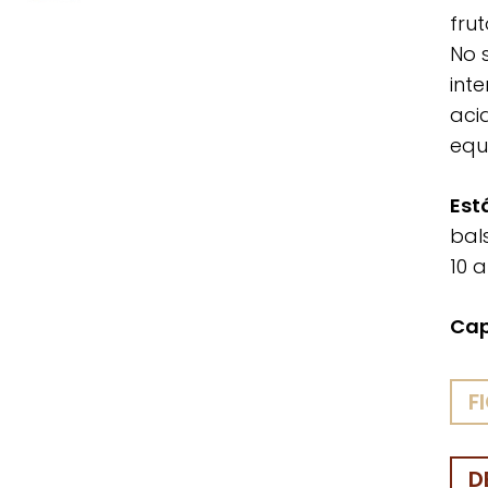
fru
No 
int
aci
equ
Est
bal
10 a
Cap
F
D