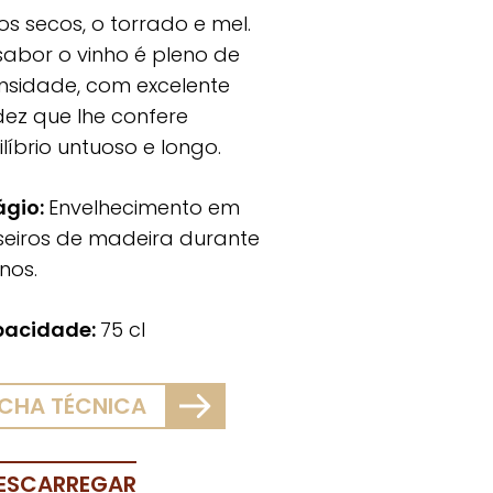
tos secos, o torrado e mel.
sabor o vinho é pleno de
ensidade, com excelente
dez que lhe confere
ilíbrio untuoso e longo.
ágio:
Envelhecimento em
seiros de madeira durante
nos.
acidade:
75 cl
ICHA TÉCNICA
ESCARREGAR