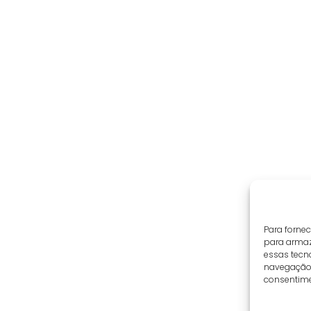
Para forne
para armaz
essas tecn
navegação o
consentime