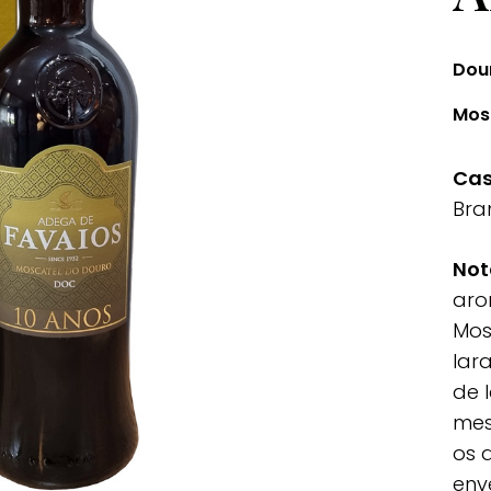
Dou
Mos
Cas
Bra
Not
aro
Mos
lar
de l
mes
os 
env