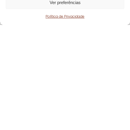
Ver preferências
Política de Privacidade
Fique atento!
Subscreva a nossa
newsletter
e fique a par
de todas as nossas novidades.