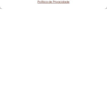
Política de Privacidade
Fique atento!
Subscreva a nossa
newsletter
e fique a par
de todas as nossas novidades.