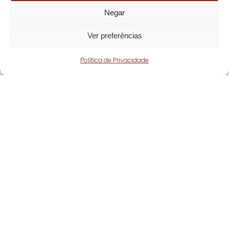
Negar
Ver preferências
Política de Privacidade
Fique atento!
Subscreva a nossa
newsletter
e fique a par
de todas as nossas novidades.