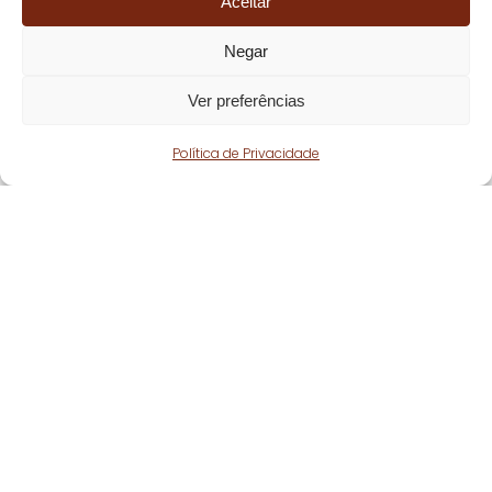
Aceitar
Negar
Ver preferências
Política de Privacidade
Fique atento!
Subscreva a nossa
newsletter
e fique a par
de todas as nossas novidades.