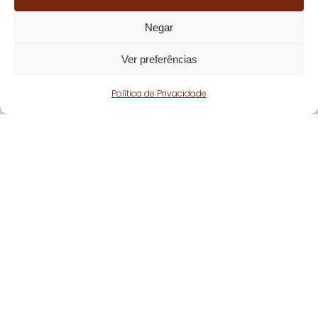
Negar
Ver preferências
Política de Privacidade
Fique atento!
Subscreva a nossa
newsletter
e fique a par
de todas as nossas novidades.