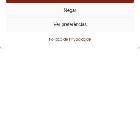
Negar
Ver preferências
Política de Privacidade
Fique atento!
Subscreva a nossa
newsletter
e fique a par
de todas as nossas novidades.