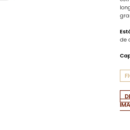
lon
gra
Est
de 
Cap
F
D
IM