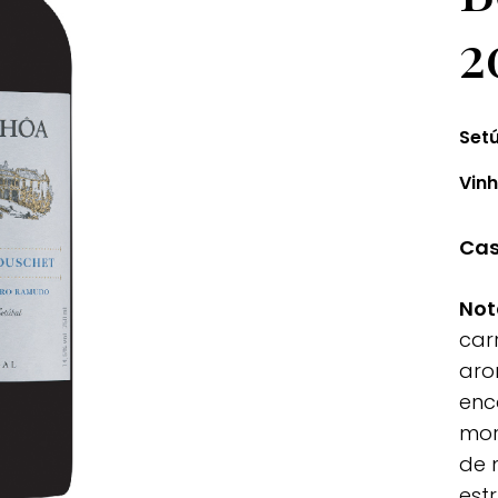
2
Set
Vinh
Cas
Not
car
aro
enc
mor
de 
est