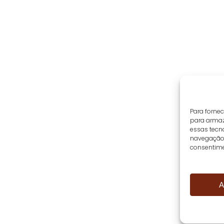
Para forne
para armaz
essas tecn
navegação o
consentime
A