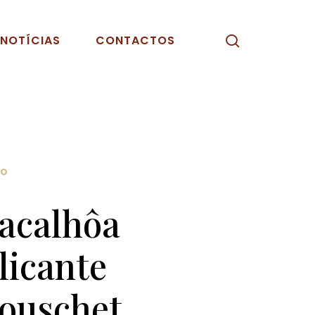
pesquisar
NOTÍCIAS
CONTACTOS
ho
acalhôa
licante
ouschet