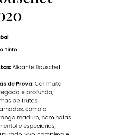
020
úbal
o Tinto
tas:
Alicante Bouschet
as de Prova:
Cor muito
regada e profunda,
mas de frutos
arnados, como o
ango maduro, com notas
mentol e especiarias,
ruturado, vivo, complexo e