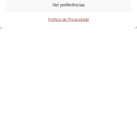
Ver preferências
Política de Privacidade
Fique atento!
Subscreva a nossa
newsletter
e fique a par
de todas as nossas novidades.