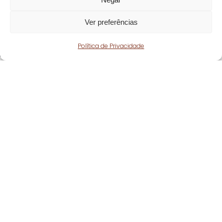
Ver preferências
Política de Privacidade
Fique atento!
Subscreva a nossa
newsletter
e fique a par
de todas as nossas novidades.