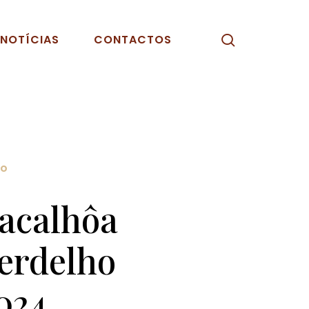
pesquisar
NOTÍCIAS
CONTACTOS
ho
acalhôa
erdelho
024