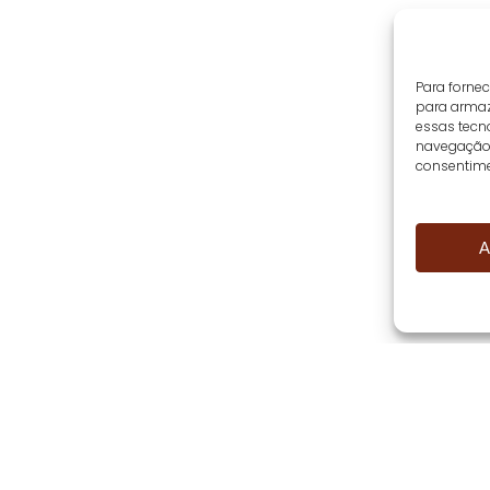
Para forne
para armaz
essas tecn
navegação o
consentime
A