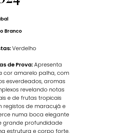
úbal
ho Branco
tas:
Verdelho
as de Prova:
Apresenta
 cor amarelo palha, com
vos esverdeados, aromas
plexos revelando notas
ais e de frutas tropicais
 registos de maracujá e
erce numa boca elegante
e grande profundidade
a estrutura e corpo forte.