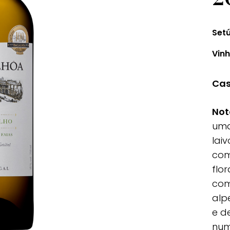
Set
Vin
Cas
Not
uma
lai
com
flor
com
alp
e d
num