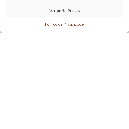
Ver preferências
Política de Privacidade
Fique atento!
Subscreva a nossa
newsletter
e fique a par
de todas as nossas novidades.