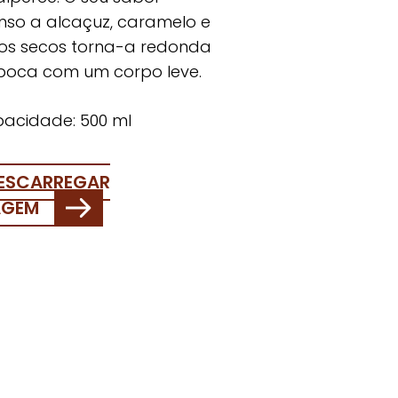
enso a alcaçuz, caramelo e
tos secos torna-a redonda
boca com um corpo leve.
acidade: 500 ml
ESCARREGAR
AGEM