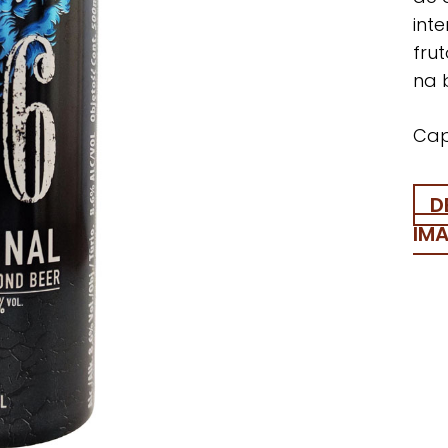
int
fru
na 
Cap
D
IM