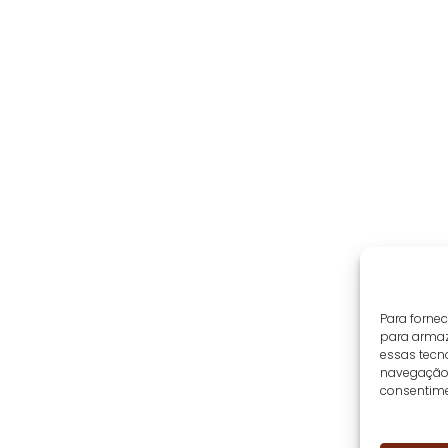
Para forne
para armaz
essas tecn
navegação o
consentime