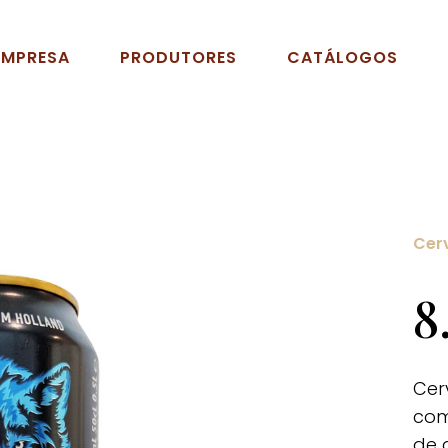
EMPRESA
PRODUTORES
CATÁLOGOS
Cer
8
Cer
com
de 