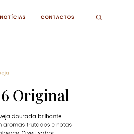
pesquisar
NOTÍCIAS
CONTACTOS
veja
.6 Original
veja dourada brilhante
 aromas frutados e notas
alperce. O seu sabor