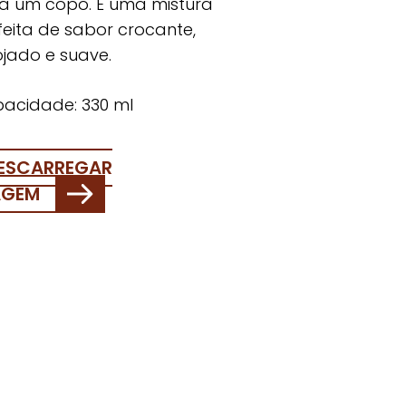
a um copo. É uma mistura
feita de sabor crocante,
ojado e suave.
acidade: 330 ml
ESCARREGAR
AGEM