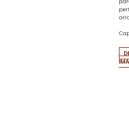
par
per
arr
Cap
D
IM