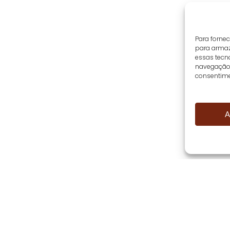
Para forne
para armaz
essas tecn
navegação o
consentime
A