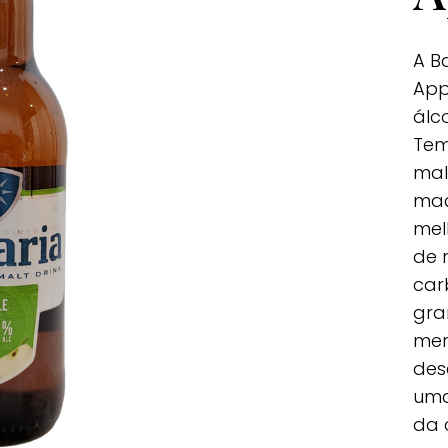
A B
App
álc
Tem
mal
maç
mel
de 
car
gra
men
des
uma
da 