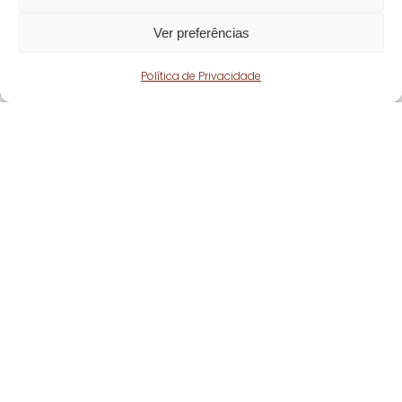
Ver preferências
Política de Privacidade
Fique atento!
Subscreva a nossa
newsletter
e fique a par
de todas as nossas novidades.