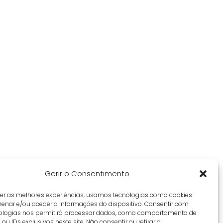
Gerir o Consentimento
cer as melhores experiências, usamos tecnologias como cookies
enar e/ou aceder a informações do dispositivo. Consentir com
ologias nos permitirá processar dados, como comportamento de
u IDs exclusivos neste site. Não consentir ou retirar o