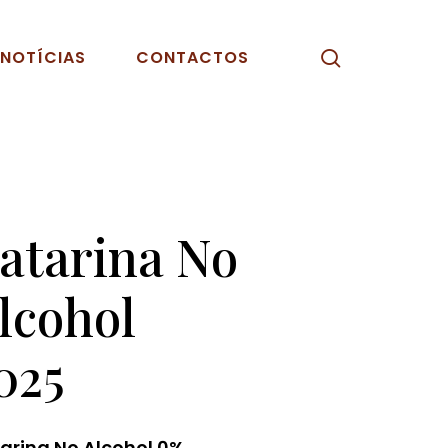
pesquisar
NOTÍCIAS
CONTACTOS
atarina No
lcohol
025
arina No Alcohol 0%