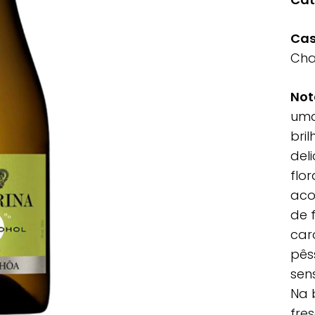
Cas
Cha
Not
uma
bril
del
flor
aco
de 
car
pês
sen
Na 
fre