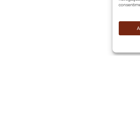
consentime
A
Explorar