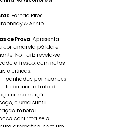
tas:
Fernão Pires,
rdonnay & Arinto
as de Prova:
Apresenta
 cor amarela pálida e
hante. No nariz revela‑se
icado e fresco, com notas
ais e cítricas,
mpanhadas por nuances
fruta branca e fruta de
oço, como maçã e
sego, e uma subtil
sação mineral.
boca confirma‑se a
scura aromática, com um