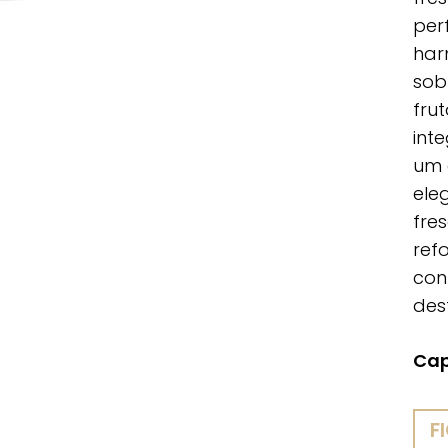
perf
har
sob
fru
int
um 
eleg
fres
ref
con
des
Cap
F