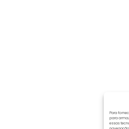
Para forne
para armaz
essas tecn
navegação o