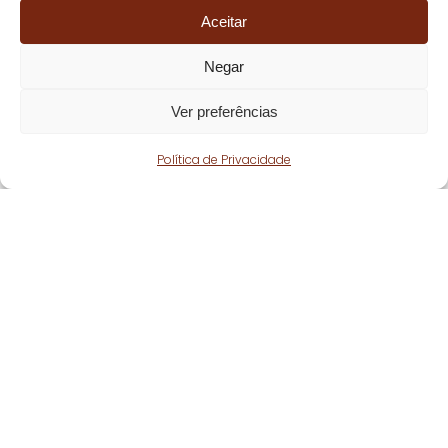
Aceitar
Negar
Ver preferências
Política de Privacidade
Fique atento!
Subscreva a nossa
newsletter
e fique a par
de todas as nossas novidades.