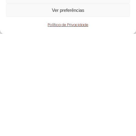
Ver preferências
Política de Privacidade
Fique atento!
Subscreva a nossa
newsletter
e fique a par
de todas as nossas novidades.