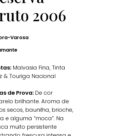
ruto 2006
ora-Varosa
umante
tas:
Malvasia Fina, Tinta
iz & Touriga Nacional
as de Prova:
De cor
relo brilhante. Aroma de
os secos, baunilha, brioche,
ta e alguma “moca”. Na
ca muito persistente
trando frescura intensa e