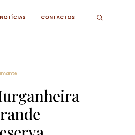
pesquisar
NOTÍCIAS
CONTACTOS
umante
urganheira
rande
eserva