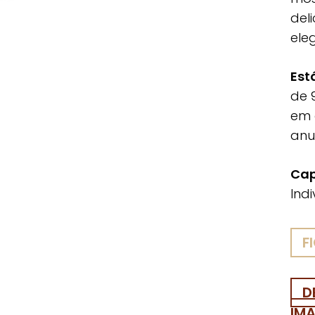
del
ele
Est
de 
em 
anu
Cap
Indi
F
D
IM