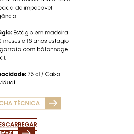
icada de impecável
gância.
ágio:
Estágio em madeira
9 meses e 16 anos estágio
garrafa com bâtonnage
al.
acidade:
75 cl / Caixa
vidual
ICHA TÉCNICA
ESCARREGAR
AGEM