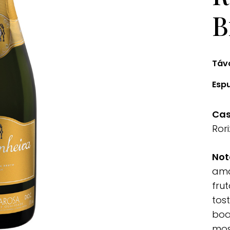
B
Táv
Esp
Cas
Ror
Not
ama
frut
tos
boa
mos