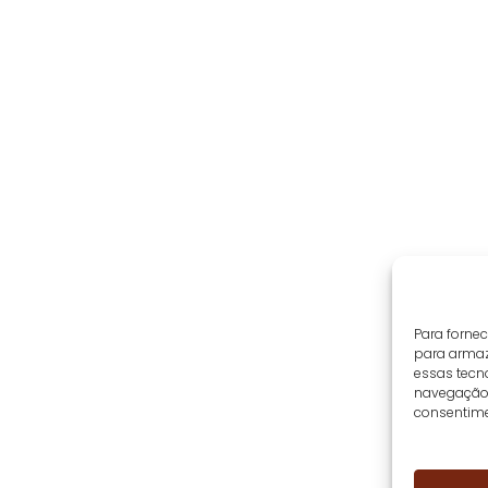
Para forne
para armaz
essas tecn
navegação o
consentime