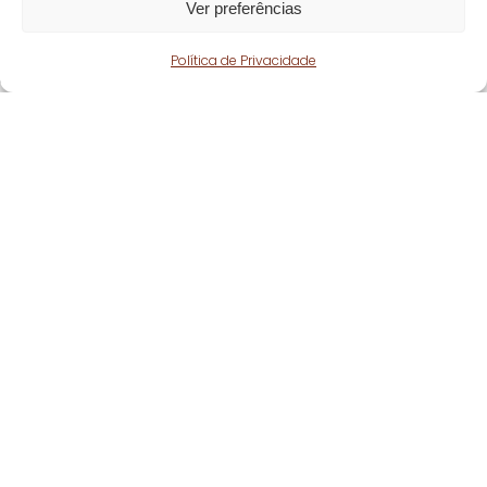
Ver preferências
Política de Privacidade
Fique atento!
Subscreva a nossa
newsletter
e fique a par
de todas as nossas novidades.