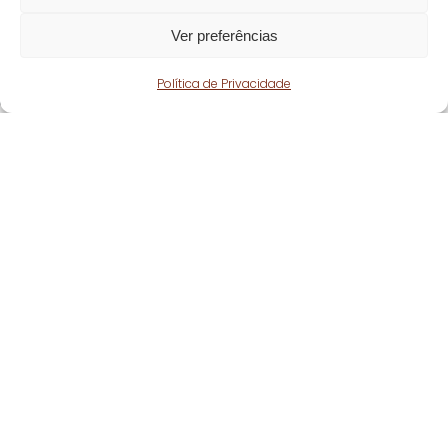
Ver preferências
Política de Privacidade
Fique atento!
Subscreva a nossa
newsletter
e fique a par
de todas as nossas novidades.