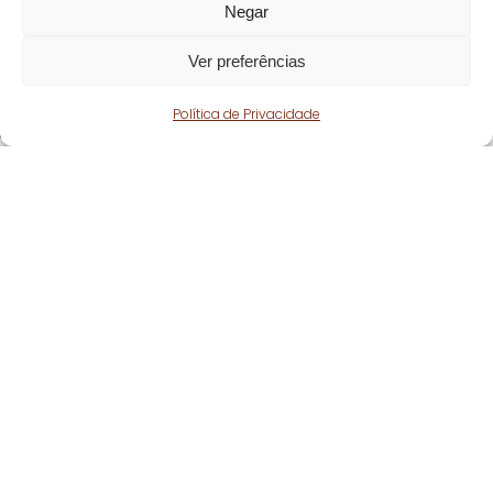
Negar
Ver preferências
Política de Privacidade
Fique atento!
Subscreva a nossa
newsletter
e fique a par
de todas as nossas novidades.