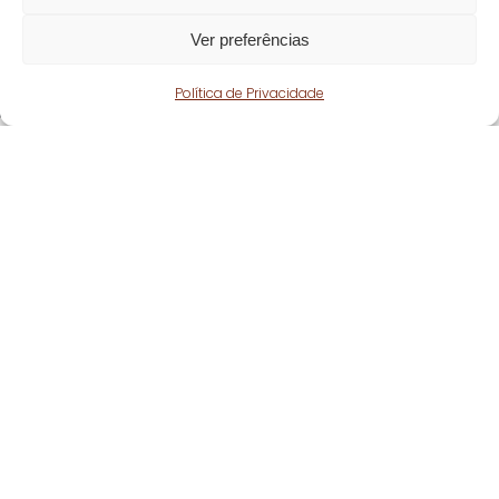
Ver preferências
Política de Privacidade
Fique atento!
Subscreva a nossa
newsletter
e fique a par
de todas as nossas novidades.