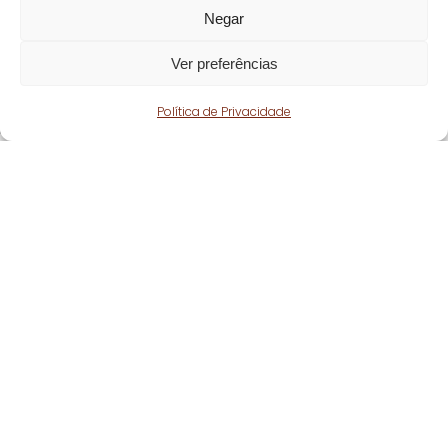
Negar
Ver preferências
Política de Privacidade
Fique atento!
Subscreva a nossa
newsletter
e fique a par
de todas as nossas novidades.