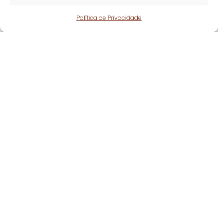
Política de Privacidade
Fique atento!
Subscreva a nossa
newsletter
e fique a par
de todas as nossas novidades.