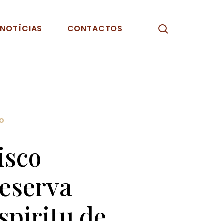
pesquisar
NOTÍCIAS
CONTACTOS
co
isco
eserva
spiritu de