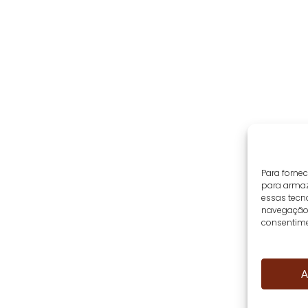
Para forne
para armaz
essas tecn
navegação o
consentime
A