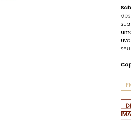
Sab
des
sua
uma
uva
seu 
Cap
F
D
IM