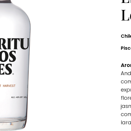
L
Chil
Pis
Ar
And
com
exp
flo
jas
com
lara