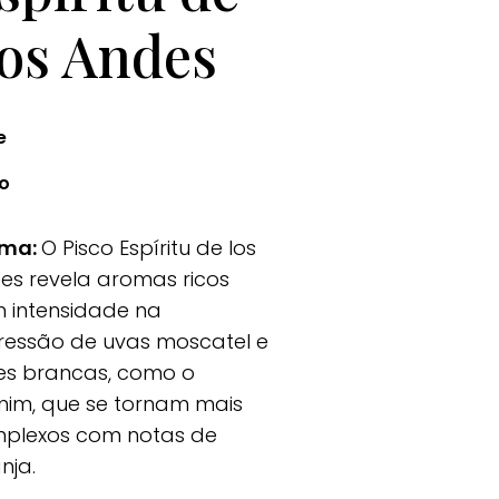
os Andes
e
co
oma:
O Pisco Espíritu de los
es revela aromas ricos
 intensidade na
ressão de uvas moscatel e
res brancas, como o
mim, que se tornam mais
plexos com notas de
nja.