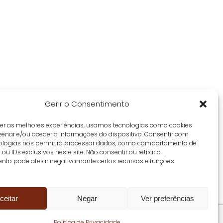
Gerir o Consentimento
cer as melhores experiências, usamos tecnologias como cookies
enar e/ou aceder a informações do dispositivo. Consentir com
ologias nos permitirá processar dados, como comportamento de
u IDs exclusivos neste site. Não consentir ou retirar o
nto pode afetar negativamante certos recursos e funções.
ceitar
Negar
Ver preferências
Share
Política de Privacidade