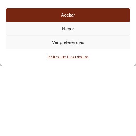
Aceitar
Negar
Ver preferências
Política de Privacidade
Fique atento!
Subscreva a nossa
newsletter
e fique a par