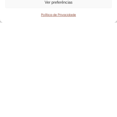
Ver preferências
Política de Privacidade
Fique atento!
Subscreva a nossa
newsletter
e fique a par
de todas as nossas novidades.