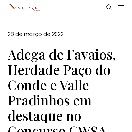
Skip
Menu
to
pesquis
Close
main
Menu
content
28 de março de 2022
Adega de Favaios,
Herdade Paço do
Conde e Valle
Pradinhos em
destaque no
Concurso CWSA