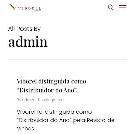
Skip
Menu
to
pesquis
Close
main
Menu
All Posts By
content
admin
Viborel distinguida como
“Distribuidor do Ano”.
By
admin
Uncategorized
Viborel foi distinguida como
“Distribuidor do Ano” pela Revista de
Vinhos