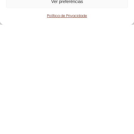
Ver preferências
Política de Privacidade
Fique atento!
Subscreva a nossa
newsletter
e fique a par
de todas as nossas novidades.