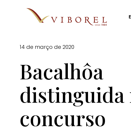
Skip
to
main
content
14 de março de 2020
Bacalhôa
distinguida
concurso