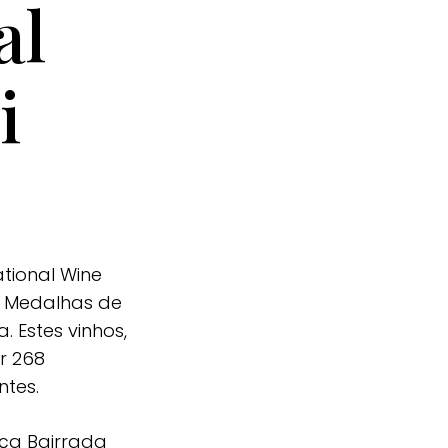
al
i
ational Wine
3 Medalhas de
. Estes vinhos,
r 268
ntes.
nça Bairrada