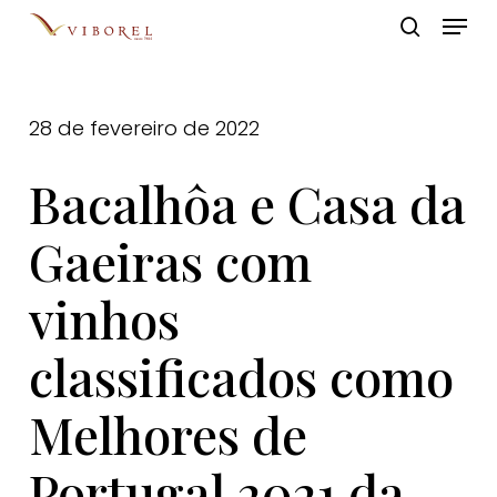
Skip
Menu
to
pesquis
Close
main
Menu
content
28 de fevereiro de 2022
Bacalhôa e Casa da
Gaeiras com
vinhos
classificados como
Melhores de
Portugal 2021 da