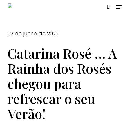
Skip
Menu
to
pesquis
Close
main
Menu
content
02 de junho de 2022
Catarina Rosé … A
Rainha dos Rosés
chegou para
refrescar o seu
Verão!