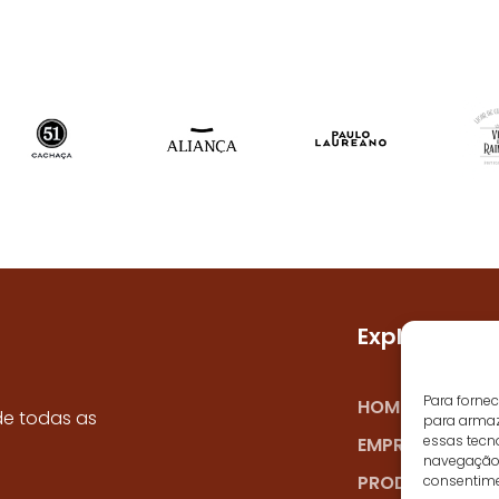
Explorar
Para forne
HOME
de todas as
para armaz
essas tecn
EMPRESA
navegação o
PRODUTORES
consentime