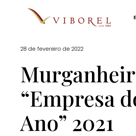
Skip
to
main
content
28 de fevereiro de 2022
Murganheir
“Empresa d
Ano” 2021