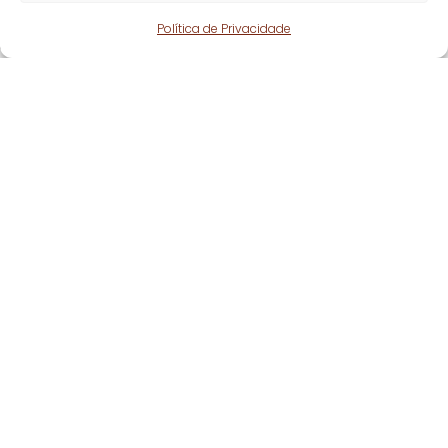
Política de Privacidade
Fique atento!
Subscreva a nossa
newsletter
e fique a par
de todas as nossas novidades.