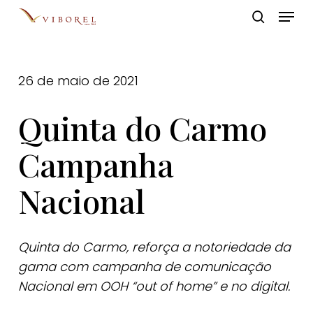
Skip
Menu
to
pesquis
Close
main
Menu
content
26 de maio de 2021
Quinta do Carmo
Campanha
Nacional
Quinta do Carmo, reforça a notoriedade da
gama com campanha de comunicação
Nacional em OOH “out of home” e no digital.